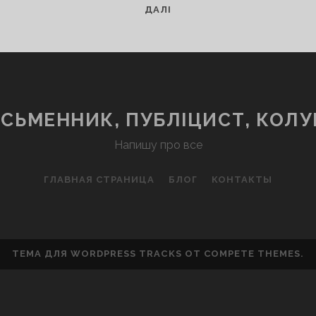
ИСТОРИЯ
ДАЛІ
500
ДНЕЙ
ОДНОЙ
ЛЮБВИ
ИСЬМЕННИК, ПУБЛІЦИСТ, КОЛУ
Напишу про все
ГЛАВНАЯ СТРАНИЦА
БЛОГ
КОНТАКТЫ
ТЕМА ДЛЯ WORDPRESS TRACKS
ОТ COMPETE THEMES.