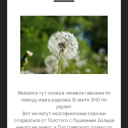
Ввязался тут снова в ленивое гавканье по
поводу изыга раднова. В свете ЗНО по
укрлит.
Вот не могут мозгофимозные совочки
оторваться от Толстого с Пушкиным. Больше
никого не знают, и Достоевского только по