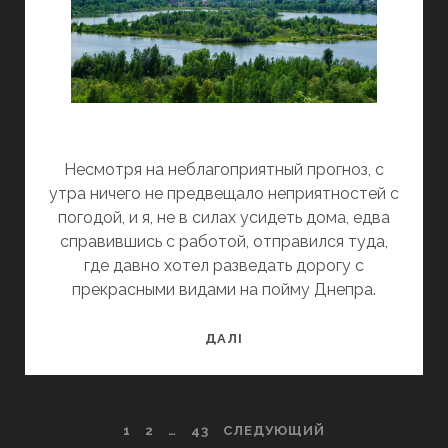
Несмотря на неблагоприятный прогноз, с
утра ничего не предвещало неприятностей с
погодой, и я, не в силах усидеть дома, едва
справившись с работой, отправился туда,
где давно хотел разведать дорогу с
прекрасными видами на пойму Днепра.
ГРОЗОВАЯ
ДАЛІ
ПОКАТУШКА
В
ГНІДИН
ПАГИНАЦИЯ
1
2
…
43
СЛЕДУЮЩИЙ