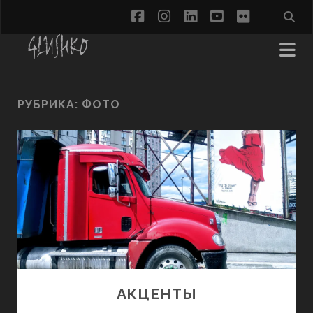
facebook
instagram
linkedin
youtube
flickr
РУБРИКА:
ФОТО
АКЦЕНТЫ