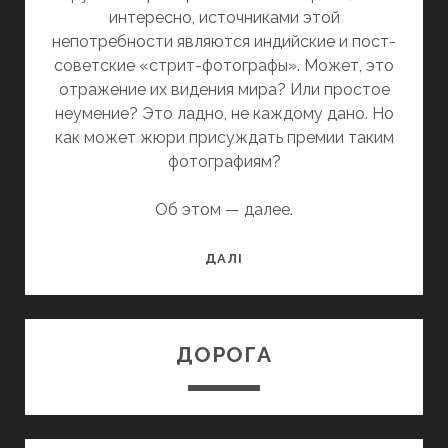
интересно, источниками этой
непотребности являются индийские и пост-
советские «стрит-фотографы». Может, это
отражение их видения мира? Или простое
неумение? Это ладно, не каждому дано. Но
как может жюри присуждать премии таким
фотографиям?
Об этом — далее.
СТРИТ-
ДАЛІ
ФОТО
В
ПРОВИНЦИИ
ДОРОГА
КАК
ПОКАЗАТЕЛЬ
УБОГОСТИ
МИРОВОСПРИЯТИЯ