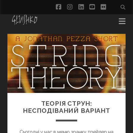
facebook
instagram
linkedin
youtube
flickr
Юрій
Глушко.
Письменник,
публіцист,
колумніст,
ТЕОРІЯ СТРУН:
режисерт
НЕСПОДІВАНИЙ ВАРІАНТ
Записи
Сьогодні у нас в меню зранку трейлер на