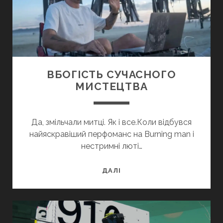
ВБОГІСТЬ СУЧАСНОГО
МИСТЕЦТВА
Да, змільчали митці. Як і все.Коли відбувся
найяскравіший перфоманс на Burning man і
нестримні люті…
ВБОГІСТЬ
ДАЛІ
СУЧАСНОГО
МИСТЕЦТВА