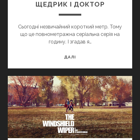
ЩЕДРИК І ДОКТОР
Сьогодні незвичайний короткий метр. Тому
що це повнометражна серіальна серія на
годину. І згадав я…
ЩЕДРИК
ДАЛІ
І
ДОКТОР