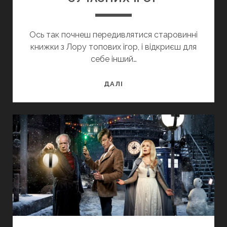
Ось так почнеш передивлятися старовинні
книжки з Лору топових ігор, і відкриєш для
себе інший…
СУМНІ
ДАЛІ
ПЕРЕДБАЧЕННЯ
СУЧАСНИХ
ІГОР