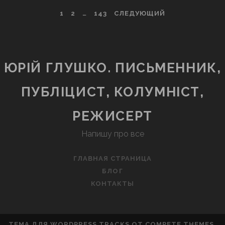
СВІТІ
ПАГИНАЦИЯ
1
2
…
143
СЛЕДУЮЩИЙ
ЗАПИСЕЙ
ЮРІЙ ГЛУШКО. ПИСЬМЕННИК,
ПУБЛІЦИСТ, КОЛУМНІСТ,
РЕЖИСЕРТ
Напишу про все
ГЛАВНАЯ СТРАНИЦА
БЛОГ
КОНТАКТЫ
ТЕМА ДЛЯ WORDPRESS TRACKS
ОТ COMPETE THEMES.