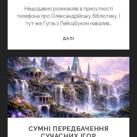
Нещодавно розмовляв в присутності
телефона про Олександрійську бібліотеку. І
тут же Гугль з Пейсцбуком навалив…
ПРО
ДАЛІ
КОРИСТЬ
ДРУКОВАНОГО
СЛОВА
СУМНІ ПЕРЕДБАЧЕННЯ
СУЧАСНИХ ІГОР