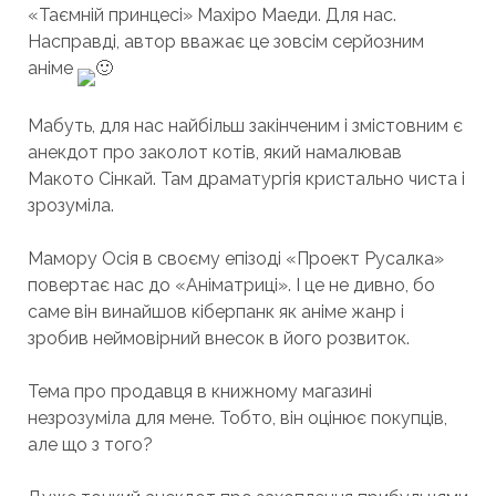
«Таємній принцесі» Махіро Маеди. Для нас.
Насправді, автор вважає це зовсім серйозним
аніме
Мабуть, для нас найбільш закінченим і змістовним є
анекдот про заколот котів, який намалював
Макото Сінкай. Там драматургія кристально чиста і
зрозуміла.
Мамору Осія в своєму епізоді «Проект Русалка»
повертає нас до «Аніматриці». І це не дивно, бо
саме він винайшов кіберпанк як аніме жанр і
зробив неймовірний внесок в його розвиток.
Тема про продавця в книжному магазині
незрозуміла для мене. Тобто, він оцінює покупців,
але що з того?