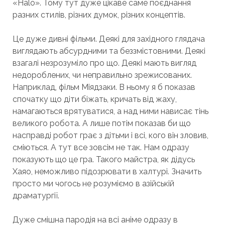
«Halo». Тому тут дуже цікаве саме поєднання
разних стилів, різних думок, різних концептів.
Це дуже дивні фільми. Деякі для західного глядача
виглядають абсурдними та беззмістовними. Деякі
взагалі незрозуміло про що. Деякі мають вигляд
недороблених, чи неправильно зрежисованих.
Наприклад, фільм Міядзаки. В ньому я б показав
спочатку що діти біжать, кричать від жаху,
намагаються врятуватися, а над ними нависає тінь
великого робота. А лише потім показав би що
насправді робот грає з дітьми і всі, кого він зловив,
сміються. А тут все зовсім не так. Нам одразу
показують що це гра. Такого майстра, як дідусь
Хаяо, неможливо підозрювати в халтурі. Значить
просто ми чогось не розуміємо в азійській
драматургії.
Дуже смішна пародія на всі аніме одразу в