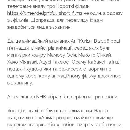
телеграм-каналу про Короткі фільми
https://t.me/delightful_short_films
не один, а одразу
15 фільмів. Щоправда, для перегляду їх вам
знадобиться лише 15 хвилин.
Да, це анімаційний альманах Ani*Kuri15. В 2006 році
п’ятнадцять майстрів анімації, серед яких були
мега-зірки жанру Мамору Осія, Макото Сінкай,
Хаяо Міядзакі, Ацусі Такеюсі, Осаму Кабаясі та інші
поважні художники та режисери, створили по
одному короткому анімаційному фільму довжиною
в 1 хвилину.
А телеканал NHK зібрав їх в серіал на три сезони.
Японці взагалі люблять такі альманахи. Варто
згадати лише «Аніматрицю», з майже таким же
складом авторів, або «Любов, смерть і роботи» чи