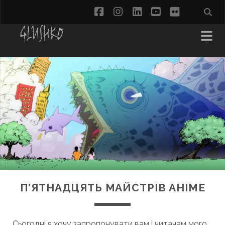
facebook
instagram
linkedin
youtube
flickr
П’ЯТНАДЦЯТЬ МАЙСТРІВ АНІМЕ
Сьогодні я хочу запропонувати вам і читачам мого