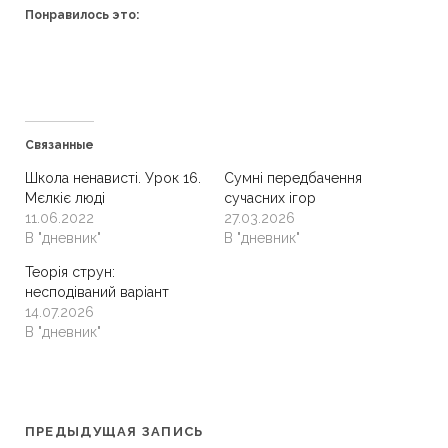
Понравилось это:
Связанные
Школа ненависті. Урок 16.
Сумні передбачення
Мєлкіє люді
сучасних ігор
11.06.2022
27.03.2026
В "дневник"
В "дневник"
Теорія струн:
несподіваний варіант
14.07.2026
В "дневник"
ПРЕДЫДУЩАЯ ЗАПИСЬ