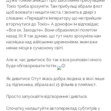
Дуже тонкий анекдот про захоплення прибульцями
Токіо треба зрозуміти. Там прибульці зібрали флот
щоб воювати і нищити міста. І звонять в двері з
словами: «Передайте імператору що ми прийшли
вторгнутися до Токіо». А домофон їм відповідає:
«Все ок. Заходьте». Вони образилися і полетіли
назад :))) Я так думаю, що тут мало зрозуміла нам
насмішка над азійськими церемоніями, яким вже
немає місця в сучасному світі.
Але ж, час дивитися, бо так я все розповім і нічого
буде обговорювати потім
Як дивитися: Отут якась добра людина, в якої лише
24 підписника, зібрала всі 15 фільмів в плейлист.
Просто запускайте відтворення і дивіться.
Спочатку налаштуйте автопереклад субтитрів з