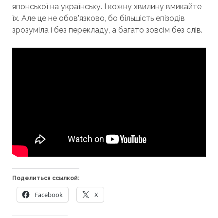
японської на українську. І кожну хвилину вмикайте
їх. Але це не обов’язково, бо більшість епізодів
зрозуміла і без перекладу, а багато зовсім без слів.
Поделиться ссылкой:
Facebook
X