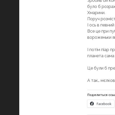
Зробив би ко
було б розра
Хмарини.
Поруч розміс
І ось в певни
Все це при пу
вороженьки як
І потім піар п
планета сама 
Це були б пре
А так… мєлков
Поделиться ссы
Facebook