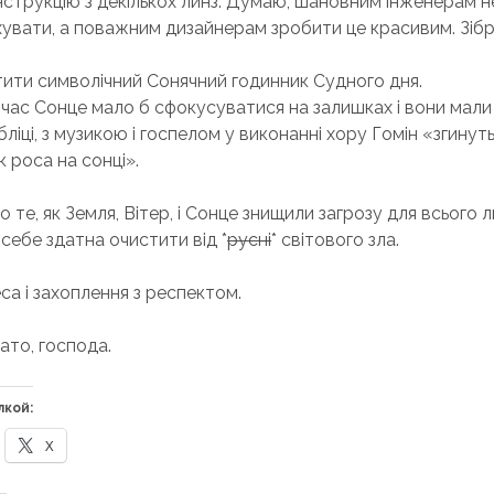
нструкцію з декількох линз. Думаю, шановним інженерам 
хувати, а поважним дизайнерам зробити це красивим. Зіб
тити символічний Сонячний годинник Судного дня.
й час Сонце мало б сфокусуватися на залишках і вони мали 
бліці, з музикою і госпелом у виконанні хору Гомін «згинут
 роса на сонці».
ро те, як Земля, Вітер, і Сонце знищили загрозу для всього 
себе здатна очистити від *
русні
* світового зла.
са і захоплення з респектом.
ато, господа.
лкой:
X