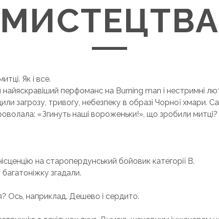
МИСТЕЦТВ
итці. Як і все.
 найяскравіший перфоманс на Burning man і нестримні лют
ли загрозу, тривогу, небезпеку в образі Чорної хмари. С
роволала: «Згинуть наші вороженьки!», що зробили митці?
ісценцію на старопердунський бойовик категорії В.
 багатоніжку згадали.
? Ось, наприклад. Дешево і сердито.