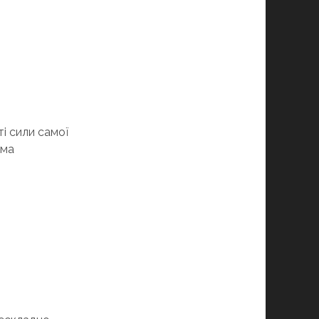
А
і сили самої
ама