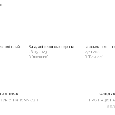
:
есподіваний
Вигадані герої сьогодення
…а земля віковічн
28.05.2023
27.11.2022
В "дневник"
В "Вечное"
 ЗАПИСЬ
СЛЕДУ
ТУРІСТИЧНОМУ СВІТІ
ПРО НАЦІОНА
ВЕЛ