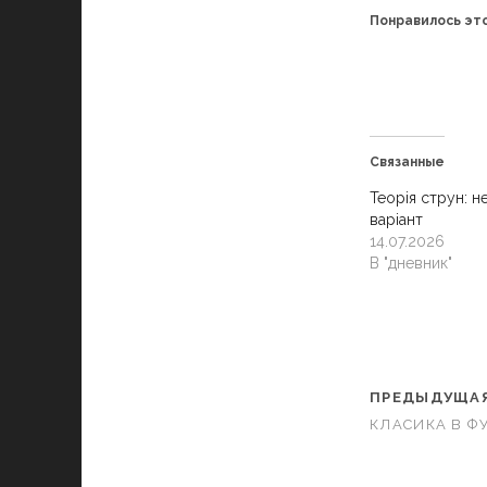
Понравилось это
Связанные
Теорія струн: н
варіант
14.07.2026
В "дневник"
ПРЕДЫДУЩАЯ
КЛАСИКА В ФУ