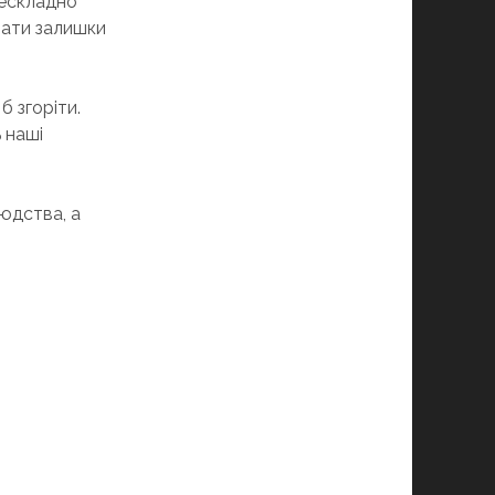
нескладно
рати залишки
б згоріти.
ь наші
людства, а