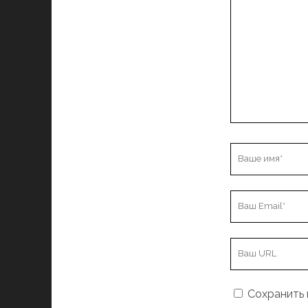
Ваше
имя
Ваш
Email
URL
вашего
сайта
Сохранить 