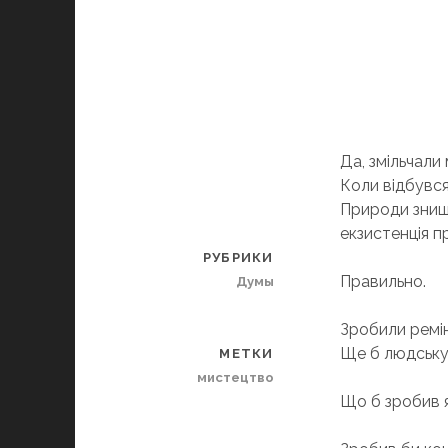
Да, змільчали м
Коли відбувся
Природи знищи
екзистенція п
РУБРИКИ
Правильно.
Думы
Зробили ремін
Ще б людську
МЕТКИ
мистецтво
Що б зробив я