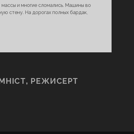
й массы и многие сломались. Машины во
ую стену. На дорогах полных бардак,
МНІСТ, РЕЖИСЕРТ