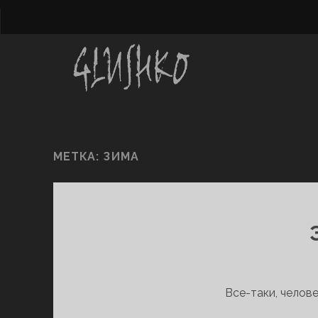
МЕТКА:
ЗИМА
Все-таки, челов