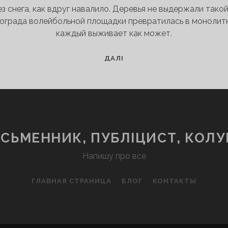
ез снега, как вдруг навалило. Деревья не выдержали тако
 ограда волейбольной площадки превратилась в монолитн
каждый выживает как может.
СНЕЖНАЯ
ДАЛІ
ВАКХАНАЛИЯ
ИСЬМЕННИК, ПУБЛІЦИСТ, КОЛУ
Напишу про все
ГЛАВНАЯ СТРАНИЦА
БЛОГ
КОНТАКТЫ