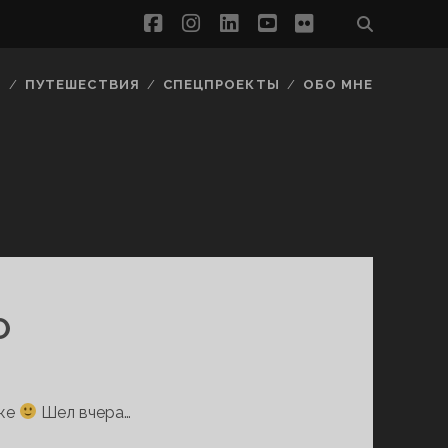
facebook
instagram
linkedin
youtube
flickr
Ы
ПУТЕШЕСТВИЯ
СПЕЦПРОЕКТЫ
ОБО МНЕ
О
уже
Шел вчера…