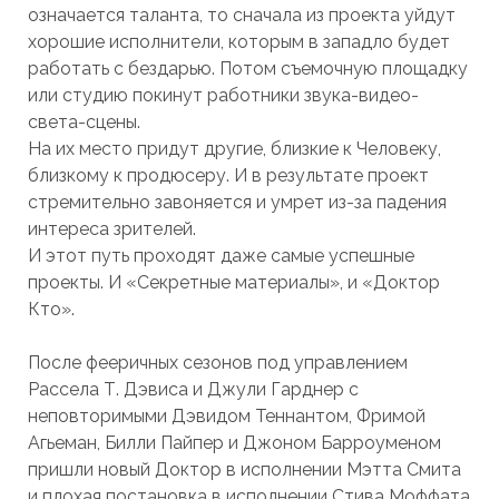
означается таланта, то сначала из проекта уйдут
хорошие исполнители, которым в западло будет
работать с бездарью. Потом съемочную площадку
или студию покинут работники звука-видео-
света-сцены.
На их место придут другие, близкие к Человеку,
близкому к продюсеру. И в результате проект
стремительно завоняется и умрет из-за падения
интереса зрителей.
И этот путь проходят даже самые успешные
проекты. И «Секретные материалы», и «Доктор
Кто».
После фееричных сезонов под управлением
Рассела Т. Дэвиса и Джули Гарднер с
неповторимыми Дэвидом Теннантом, Фримой
Агьеман, Билли Пайпер и Джоном Барроуменом
пришли новый Доктор в исполнении Мэтта Смита
и плохая постановка в исполнении Стива Моффата