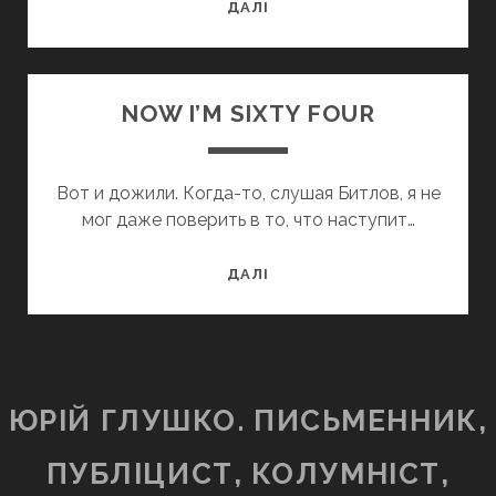
«ЧЕРЕЗ
ДАЛІ
ВСЕЛЕННУЮ»,
ACROSS
THE
NOW I’M SIXTY FOUR
UNIVERSE,
2007
Вот и дожили. Когда-то, слушая Битлов, я не
мог даже поверить в то, что наступит…
NOW
ДАЛІ
I’M
SIXTY
FOUR
ЮРІЙ ГЛУШКО. ПИСЬМЕННИК,
ПУБЛІЦИСТ, КОЛУМНІСТ,