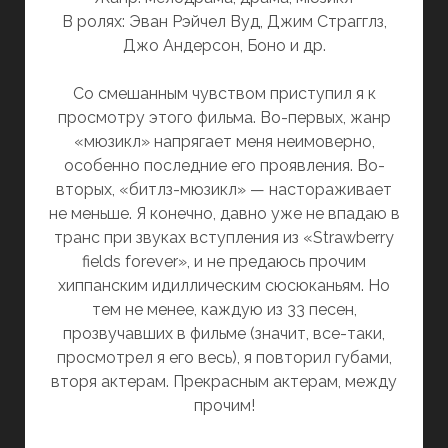
В ролях: Эван Рэйчел Вуд, Джим Страгглз,
Джо Андерсон, Боно и др.
Со смешанным чувством приступил я к
просмотру этого фильма. Во-первых, жанр
«мюзикл» напрягает меня неимоверно,
особенно последние его проявления. Во-
вторых, «битлз-мюзикл» — настораживает
не меньше. Я конечно, давно уже не впадаю в
транс при звуках вступления из «Strawberry
fields forever», и не предаюсь прочим
хиппанским идиллическим сюсюканьям. Но
тем не менее, каждую из 33 песен,
прозвучавших в фильме (значит, все-таки,
просмотрел я его весь), я повторил губами,
вторя актерам. Прекрасным актерам, между
прочим!