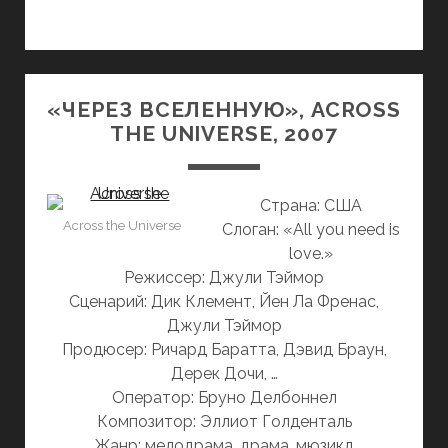
«ЧЕРЕЗ ВСЕЛЕННУЮ», ACROSS
THE UNIVERSE, 2007
Страна: США
Across the Universe
Слоган: «All you need is
love.»
Режиссер: Джули Тэймор
Сценарий: Дик Клемент, Йен Ла Френас,
Джули Тэймор
Продюсер: Ричард Баратта, Дэвид Браун,
Дерек Дочи, …
Оператор: Бруно Делбоннел
Композитор: Эллиот Голденталь
Жанр: мелодрама, драма, мюзикл