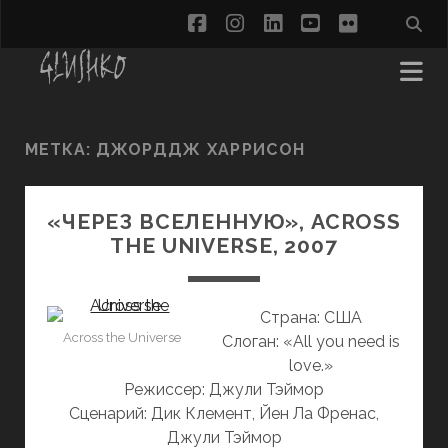
facebook
instagram
linkedin
youtube
flickr
МЕТКА:
ДЖОРДДЖ ХАРРИСОН
«ЧЕРЕЗ ВСЕЛЕННУЮ», ACROSS
THE UNIVERSE, 2007
Страна: США
Across the Universe
Слоган: «All you need is
love.»
Режиссер: Джули Тэймор
Сценарий: Дик Клемент, Йен Ла Френас,
Джули Тэймор