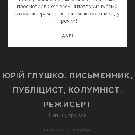
просмотрел я его весь), я повторил губами,
вторя актерам. Прекрасным актерам, между
прочим!
«ЧЕРЕЗ
ДАЛІ
ВСЕЛЕННУЮ»,
ACROSS
THE
UNIVERSE,
2007
ЮРІЙ ГЛУШКО. ПИСЬМЕННИК,
ПУБЛІЦИСТ, КОЛУМНІСТ,
РЕЖИСЕРТ
Напишу про все
ГЛАВНАЯ СТРАНИЦА