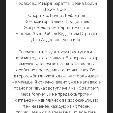
Продюсер: Ричард Баратта, Дэвид Браун,
Дерек Дочи, …
Оператор: Бруно Делбоннел
Композитор: Эллиот Голденталь
Жанр: мелодрама, драма, мюзикл
В ролях: Эван Рэйчел Вуд, Джим Страгглз,
Джо Андерсон, Боно и др.
Со смешанным чувством приступил я к
просмотру этого фильма. Во-первых, жанр
«мюзикл» напрягает меня неимоверно,
особенно последние его проявления. Во-
вторых, «битлз-мюзикл» — настораживает
не меньше. Я конечно, давно уже не впадаю в
транс при звуках вступления из «Strawberry
fields forever», и не предаюсь прочим
хиппанским идиллическим сюсюканьям. Но
тем не менее, каждую из 33 песен,
прозвучавших в фильме (значит, все-таки,