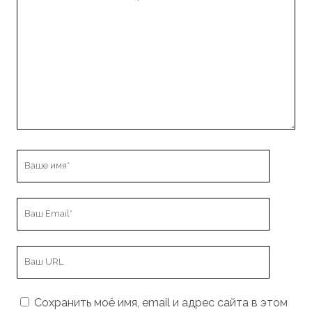
комментарий
Ваше
имя
Ваш
Email
URL
вашего
сайта
Сохранить моё имя, email и адрес сайта в этом