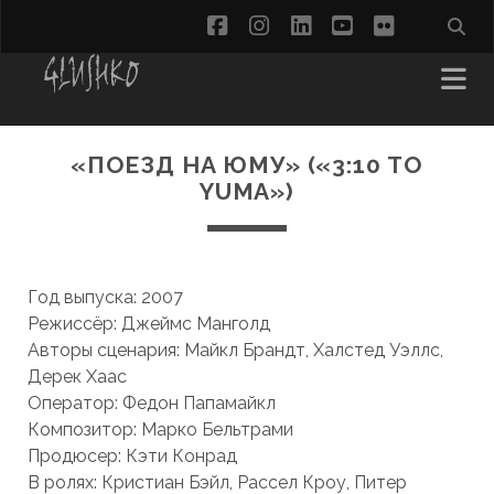
facebook
instagram
linkedin
youtube
flickr
«ПОЕЗД НА ЮМУ» («3:10 TO
YUMA»)
Год выпуска: 2007
Режиссёр: Джеймс Манголд
Авторы сценария: Майкл Брандт, Халстед Уэллс,
Дерек Хаас
Оператор: Федон Папамайкл
Композитор: Марко Бельтрами
Продюсер: Кэти Конрад
В ролях: Кристиан Бэйл, Рассел Кроу, Питер