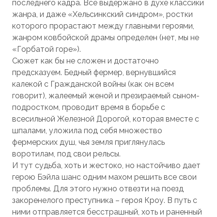
последнего кадра. Все выдержано в духе классики
жанра, и даже «Хельсинкский синдром», ростки
которого прорастают между главными героями,
жанром ковбойской драмы определен (нет, мы не
«Горбатой горе»).
Сюжет как бы не сложен и достаточно
предсказуем. Бедный фермер, вернувшийся
калекой с Гражданской войны (как он всем
говорит), жалеемый женой и презираемый сыном-
подростком, проводит время в борьбе с
всесильной Железной Дорогой, которая вместе с
шпалами, уложила под себя множество
фермерских душ, чья земля приглянулась
воротилам, под свои рельсы.
И тут судьба, хоть и жестоко, но настойчиво дает
герою Бэйла шанс одним махом решить все свои
проблемы. Для этого нужно отвезти на поезд
закоренелого преступника – героя Кроу. В путь с
ними отправляется бесстрашный, хоть и раненный