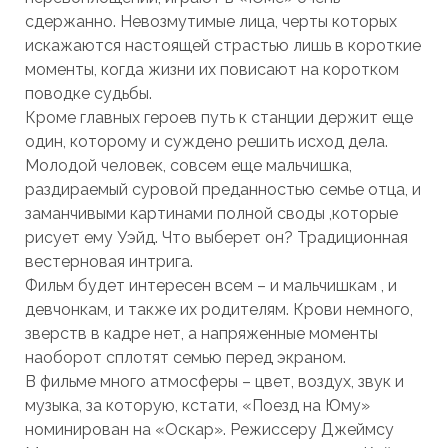
сдержанно. Невозмутимые лица, черты которых
искажаются настоящей страстью лишь в короткие
моменты, когда жизни их повисают на коротком
поводке судьбы.
Кроме главных героев путь к станции держит еще
один, которому и суждено решить исход дела.
Молодой человек, совсем еще мальчишка,
раздираемый суровой преданностью семье отца, и
заманчивыми картинами полной своды ,которые
рисует ему Уэйд. Что выберет он? Традиционная
вестерновая интрига.
Фильм будет интересен всем – и мальчишкам , и
девчонкам, и также их родителям. Крови немного,
зверств в кадре нет, а напряженные моменты
наоборот сплотят семью перед экраном.
В фильме много атмосферы – цвет, воздух, звук и
музыка, за которую, кстати, «Поезд на Юму»
номинирован на «Оскар». Режиссеру Джеймсу