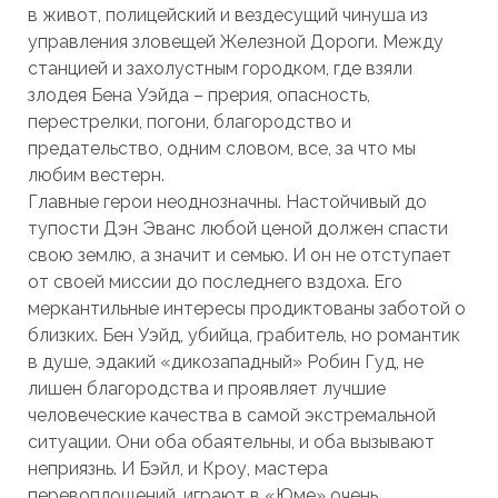
в живот, полицейский и вездесущий чинуша из
управления зловещей Железной Дороги. Между
станцией и захолустным городком, где взяли
злодея Бена Уэйда – прерия, опасность,
перестрелки, погони, благородство и
предательство, одним словом, все, за что мы
любим вестерн.
Главные герои неоднозначны. Настойчивый до
тупости Дэн Эванс любой ценой должен спасти
свою землю, а значит и семью. И он не отступает
от своей миссии до последнего вздоха. Его
меркантильные интересы продиктованы заботой о
близких. Бен Уэйд, убийца, грабитель, но романтик
в душе, эдакий «дикозападный» Робин Гуд, не
лишен благородства и проявляет лучшие
человеческие качества в самой экстремальной
ситуации. Они оба обаятельны, и оба вызывают
неприязнь. И Бэйл, и Кроу, мастера
перевоплощений, играют в «Юме» очень