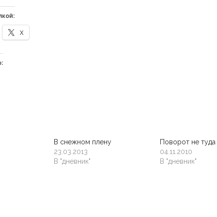
лкой:
X
:
В снежном плену
Поворот не туда 
23.03.2013
04.11.2010
В "дневник"
В "дневник"