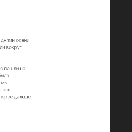
 днями осени
ли вокруг
ые пошли на
была
и мы
лась
лерее дальше.