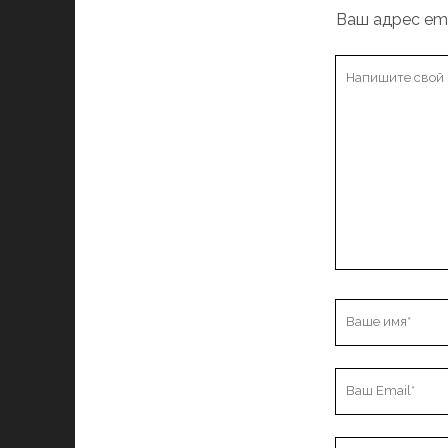
Ваш адрес ema
Ваш
комментарий
Ваше
имя
Ваш
Email