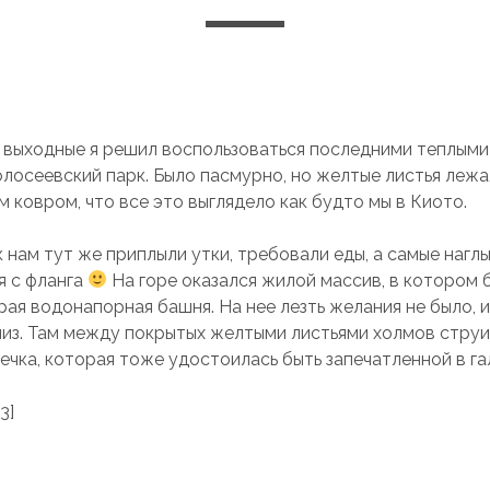
выходные я решил воспользоваться последними теплыми
олосеевский парк. Было пасмурно, но желтые листья лежа
 ковром, что все это выглядело как будто мы в Киото.
 нам тут же приплыли утки, требовали еды, а самые нагл
я с фланга
На горе оказался жилой массив, в котором 
рая водонапорная башня. На нее лезть желания не было, 
низ. Там между покрытых желтыми листьями холмов струи
ечка, которая тоже удостоилась быть запечатленной в га
3]