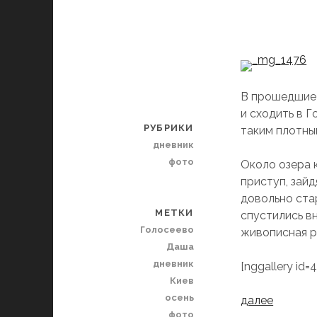
В прошедшие 
и сходить в Г
РУБРИКИ
таким плотным
дневник
фото
Около озера к
приступ, зайд
довольно ста
МЕТКИ
спустились в
Голосеево
живописная р
Даша
дневник
[nggallery id=4
Киев
осень
далее
фото