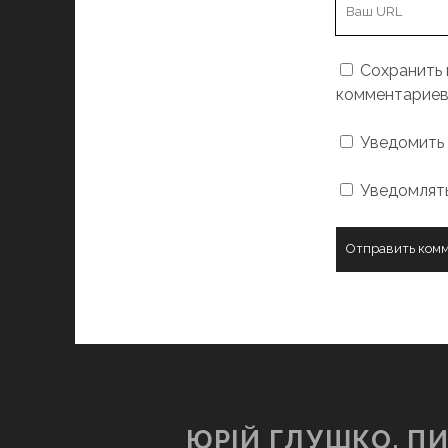
URL
вашего
сайта
Сохранить 
комментариев
Уведомить 
Уведомлять
ЮРІЙ ГЛУШКО. П