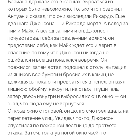
Брайана держали его в клещах, вырваться из
которых было невозможно. Только что позвонил
Антуан и сказал, что они выследили Рикардо. Еще
два шага Джонсона — и Рикардо мертв. А вслед за
ним и Майк. А вслед за ними и он. Джонсон
почувствовал себя затравленным волком, он
представил себе, как Майк ждет его и верит в
спасение, потому что Джонсон никогда не
ошибался и всегда появлялся вовремя. Он
поежился, затем встал, подошел к столу, вытащил
из ящиков все бумаги и бросил их в камин, не
дожидаясь, пока они превратятся в пепел, он взял
лишнюю обойму, накрутил на ствол глушитель,
запер дверь изнутри и выбросил ключ в окно — он
знал, что сюда ему не вернуться.
Открыв окно столовой, он долго смотрел вдаль, на
переплетение улиц. Увидев что-то, Джонсон
спустился по пожарной лестнице до третьего
этажа. Затем, толкнув ногой окно чьей-то