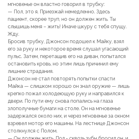
мгновенье он властно говорил в трубку:
— Пол, это я. Приезжай немедленно. Здесь
пациент, скорее труп, но он должен жить. Ты
слышишь меня – жить! Иначе шкуру с тебя спущу.
Жду.
Бросив трубку, Джонсон подошел к Майку, взял
его за руку и некоторое время слушал угасающий
пульс. Затем, перетащив его на диван, попытался
остановить кровь, но этим лишь причинил ему
лишние страдания.
Джонсон не стал повторять попытки спасти
Майка — слишком хорошо он знал оружие — лишь
крепко пожал холодеющую руку и направился к
двери. По пути ему снова попались на глаза
злополучные бумаги на столе. Он на мгновенье
задержался около них, и через мгновенье за окном
взревел мотор его машины. На лестнице Джонсон
столкнулся с Полом.
— Он должен жить, Пол,- сквозь зубы бросил он, и