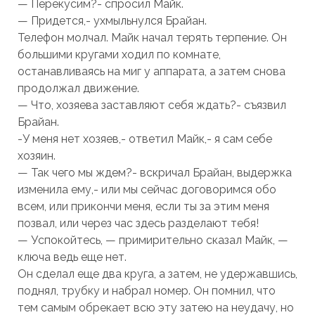
— Перекусим?- спросил Майк.
— Придется,- ухмыльнулся Брайан.
Телефон молчал. Майк начал терять терпение. Он
большими кругами ходил по комнате,
останавливаясь на миг у аппарата, а затем снова
продолжал движение.
— Что, хозяева заставляют себя ждать?- съязвил
Брайан.
-У меня нет хозяев,- ответил Майк,- я сам себе
хозяин.
— Так чего мы ждем?- вскричал Брайан, выдержка
изменила ему,- или мы сейчас договоримся обо
всем, или прикончи меня, если ты за этим меня
позвал, или через час здесь разделают тебя!
— Успокойтесь, — примирительно сказал Майк, —
ключа ведь еще нет.
Он сделал еще два круга, а затем, не удержавшись,
поднял, трубку и набрал номер. Он помнил, что
тем самым обрекает всю эту затею на неудачу, но