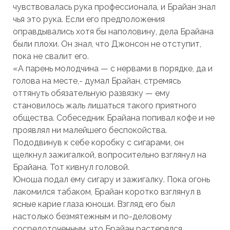
чувствовалась рука профессионала, и Брайан знал
чья это рука. Если его предположения
оправдывались хотя бы наполовину, дела Брайана
были плохи. Он знал, что Джонсон не отступит,
пока не свалит его.
«А парень молодчина — с нервами в порядке, да и
голова на месте,- думал Брайан, стремясь
оттянуть обязательную развязку — ему
становилось жаль лишаться такого приятного
общества. Собеседник Брайана попивал кофе и не
проявлял ни малейшего беспокойства.
Пододвинув к себе коробку с сигарами, он
щелкнул зажигалкой, вопросительно взглянул на
Брайана. Тот кивнул головой.
Юноша подал ему сигару и зажигалку. Пока огонь
лакомился табаком, Брайан коротко взглянул в
ясные карие глаза юноши. Взгляд его был
настолько безмятежным и по-деловому
сосредоточенным, что Брайан растерялся.