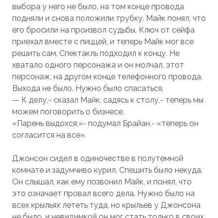
выбора у него не было, на том конце провода
подняли и снова положили трубку. Майк понял, что
его бросили на произвол судьбы. Ключ от сейфа
приехал вместе с пиццей, и теперь Майк мог все
решить сам. Спектакль подходил к концу. Не
хватало одного персонажа и он молчал, этот
персонаж, на другом конце телефонного провода.
Выхода не было. Нужно было спасаться.
— К делу,- сказал Майк, садясь к столу,- теперь мы
можем поговорить о бизнесе.
«Парень выдохся,»- подумал Брайан,- «теперь он
согласится на все».
Джонсон сидел в одиночестве в полутемной
комнате и задумчиво курил. Спешить было некуда.
Он слышал, как ему позвонил Майк, и понял, что
это означает провал всего дела. Нужно было на
всех крыльях лететь туда, но крыльев у Джонсона
не было, и невидимкой он мог стать только в своих