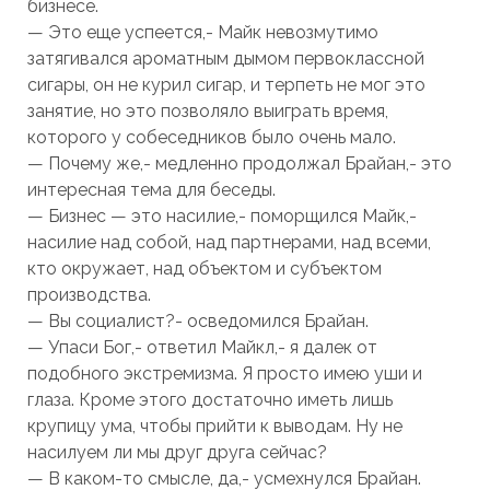
бизнесе.
— Это еще успеется,- Майк невозмутимо
затягивался ароматным дымом первоклассной
сигары, он не курил сигар, и терпеть не мог это
занятие, но это позволяло выиграть время,
которого у собеседников было очень мало.
— Почему же,- медленно продолжал Брайан,- это
интересная тема для беседы.
— Бизнес — это насилие,- поморщился Майк,-
насилие над собой, над партнерами, над всеми,
кто окружает, над объектом и субъектом
производства.
— Вы социалист?- осведомился Брайан.
— Упаси Бог,- ответил Майкл,- я далек от
подобного экстремизма. Я просто имею уши и
глаза. Кроме этого достаточно иметь лишь
крупицу ума, чтобы прийти к выводам. Ну не
насилуем ли мы друг друга сейчас?
— В каком-то смысле, да,- усмехнулся Брайан.