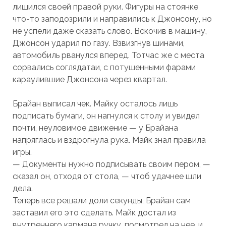
лишился своей правой руки. Фигуры на стоянке
что-то заподозрили и направились к Джонсону, но
не успели даже сказать слово. Вскочив в машину,
Джонсон ударил по газу. Взвизгнув шинами,
автомобиль рванулся вперед. Тотчас же с места
сорвались соглядатаи, с потушенными фарами
караулившие Джонсона через квартал.
Брайан выписал чек. Майку осталось лишь
подписать бумаги, он нагнулся к столу и увидел
почти, неуловимое движение — у Брайана
напряглась и вздрогнула рука. Майк знал правила
игры.
— Документы нужно подписывать своим пером, —
сказал он, отходя от стола, — чтоб удачнее шли
дела.
Теперь все решали доли секунды, Брайан сам
заставил его это сделать. Майк достал из
внутреннего кармана ручку, посмотрел на нее, и