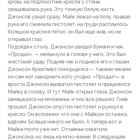
кровь, на подлокотник кресла у стены
свешивалась рука. Эту тонкую белую кисть
Джонсов узнал сразу. Майк лежал на полу, правая
рука его сжимала пистолет, на груди расплылось
большое красное пятно, он был еще жив, но не
открывал глаз.
Подойдя к столу, Джонсон увидел бумаги и чек.
«Продал», — мелькнуло в голове у него. Это был
жестокий удар. Подняв чек и поднеся его к глазам,
Джонсон брезгливо поморщился — такими чеками
он сам мог накормить кого угодно. «Продал'»- в
ярости Джонсон выхватил пистолет и прицелился
Майку в голову. И тут Майк открыл глаза. Джонсон
замешкался на мгновенье, и оно все решило. Гнев
прошел. Джонсон опустил пистолет и рухнул в
кресло. Он вспомнил, что они с Майком остались
вдвоем. Больше никого не было. А теперь вот и
Майка почти уже нет. Отчаянье охватило
Джонсона, но лишь на мгно¬венье. В следующее