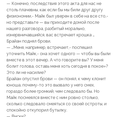
— Конечно, последствия этого акта для нас не
столь плачевны, как если бы мы били друг другу
физиономии,- Майк был уверен в себе на все сто,-
но представьте — вы приходите домой после
нашего разговора, разбитый морально,
изнервничавшийся, вас встречает крошка …
Брайан поднял брови.
— …Меня, например, встречает,- поспешил
уточнить Майк,- она хочет одного — чтобы вы были
вместе в этот вечер. А что говорите вы? У меня
болит голова, оставь меня хоть сегодня в покое»?
Это ли не насилие?
Брайан опустил брови — он понял, к чему клонит
юноша, почему-то это вызвало у него смех,
гораздо более громкий, чем следовало бы. Но
Майк посмеялся вместе с ним ровно столько,
сколько следовало смеяться со своей остроты, и
спокойно откупорил бутылку.
— Виски?