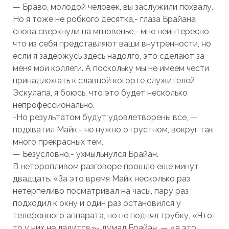
— Браво, молодой человек, вы заслужили похвалу.
Но я тоже не робкого десятка,- глаза Брайана
снова сверкнули на мгновенье,- мне неинтересно,
что из себя представляют ваши внутренности, но
если я задержусь здесь надолго, это сделают за
меня мои коллеги. А поскольку мы не имеем чести
принадлежать к славной когорте служителей
Эскулапа, я боюсь, что это будет несколько
непрофессионально.
-Но результатом будут удовлетворены все, —
подхватил Майк,- не нужно о грустном, вокруг так
много прекрасных тем.
— Безусловно,- ухмыльнулся Брайан.
В неторопливом разговоре прошло еще минут
двадцать. «За это время Майк несколько раз
нетерпеливо посматривал на часы, пару раз
подходил к окну и один раз остановился у
телефонного аппарата, но не поднял трубку, «Что-
то у них не ладится,»- думал Брайан, — «а это