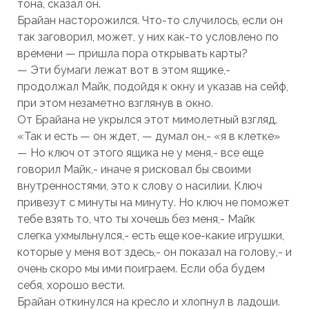
тона, сказал он.
Брайан насторожился. Что-то случилось, если он
так заговорил, может, у них как-то условлено по
времени — пришла пора открывать карты?
— Эти бумаги лежат вот в этом ящике,-
продолжал Майк, подойдя к окну и указав на сейф,
при этом незаметно взглянув в окно.
От Брайана не укрылся этот мимолетный взгляд.
«Так и есть — он ждет, — думал он,- «я в клетке»
— Но ключ от этого ящика не у меня,- все еще
говорил Майк,- иначе я рисковал бы своими
внутренностями, это к слову о насилии. Ключ
привезут с минуты на минуту. Но ключ не поможет
тебе взять то, что ты хочешь без меня,- Майк
слегка ухмыльнулся,- есть еще кое-какие игрушки,
которые у меня вот здесь,- он показал на голову,- и
очень скоро мы ими поиграем. Если оба будем
себя, хорошо вести.
Брайан откинулся на кресло и хлопнул в ладоши.